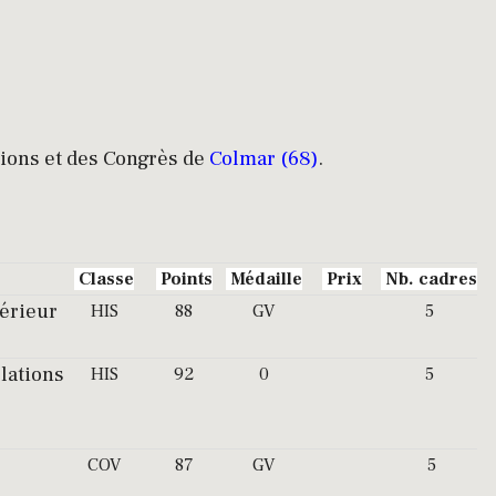
tions et des Congrès de
Colmar (68)
.
Classe
Points
Médaille
Prix
Nb. cadres
térieur
HIS
88
GV
5
lations
HIS
92
0
5
COV
87
GV
5