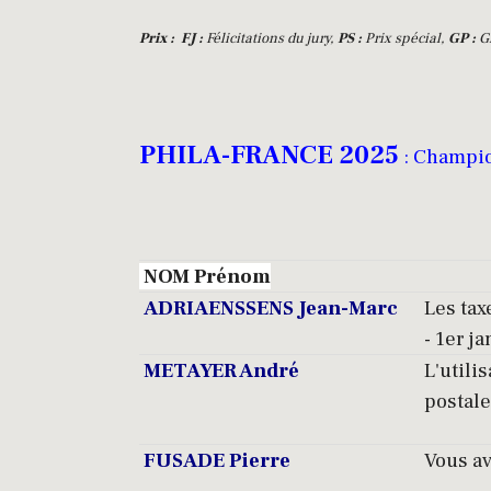
Prix :
FJ :
Félicitations du jury,
PS :
Prix spécial,
GP :
Gr
PHILA-FRANCE 2025
: Champio
NOM Prénom
ADRIAENSSENS Jean-Marc
Les tax
- 1er j
METAYER André
L'util
postale
FUSADE Pierre
Vous av