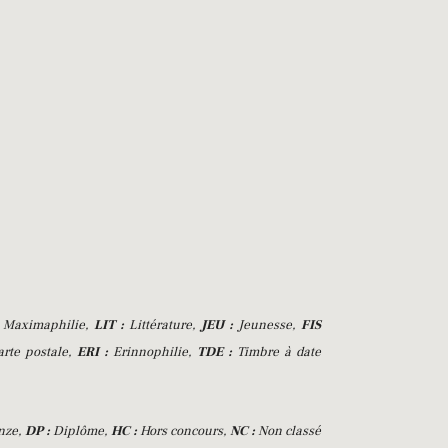
Maximaphilie,
LIT :
Littérature,
JEU :
Jeunesse,
FIS
rte postale,
ERI :
Erinnophilie,
TDE :
Timbre à date
nze,
DP :
Diplôme,
HC :
Hors concours,
NC :
Non classé