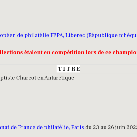
péen de philatélie FEPA, Liberec (République tchèqu
llections étaient en compétition lors de ce champi
T I T R E
ptiste Charcot en Antarctique
at de France de philatélie, Paris
du 23 au 26 juin 2022