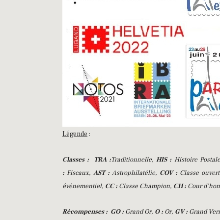
Légende
:
Classes :
TRA :
Traditionnelle,
HIS :
Histoire Postal
:
Fiscaux,
AST :
Astrophilatélie,
COV :
Classe ouver
événementiel,
CC :
Classe Champion,
CH :
Cour d’ho
Récompenses :
GO :
Grand Or,
O :
Or,
GV :
Grand Ver