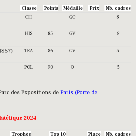
Classe
Points
Médaille
Prix
Nb. cadres
CH
GO
8
HIS
85
GV
8
-1887)
TRA
86
GV
5
POL
90
O
5
Parc des Expositions de
Paris (Porte de
latélique 2024
Trophée
Top 10
Place
Nb. cadres