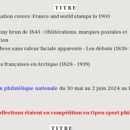
T I T R E
tion covers: France and world stamps to 1900
ny brun de 1841 : Oblitérations, marques postales et
tion
bres sans valeur faciale apparente - Les débuts (1838
és françaises en Arctique (1828 - 1939)
n philatélique nationale
du 30 mai au 2 juin 2024 au 
ollections étaient en compétition en Open sport phi
T I T R E