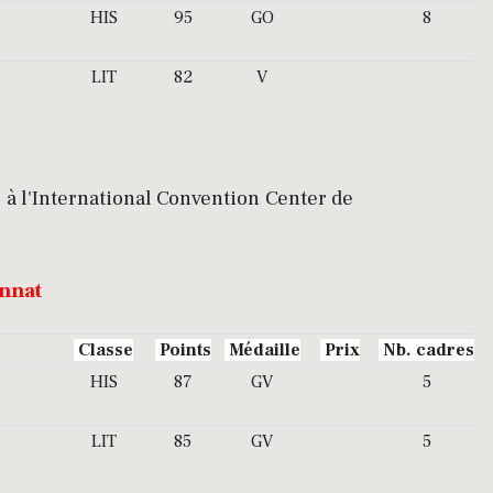
HIS
95
GO
8
LIT
82
V
à l'International Convention Center de
onnat
Classe
Points
Médaille
Prix
Nb. cadres
HIS
87
GV
5
LIT
85
GV
5