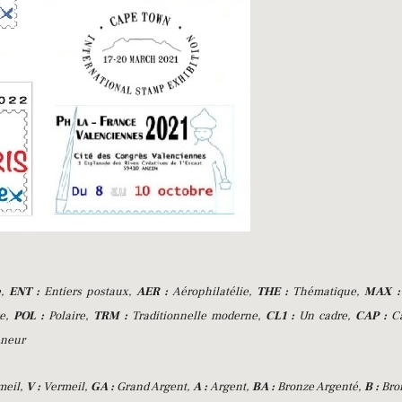
e,
ENT :
Entiers postaux,
AER :
Aérophilatélie,
THE :
Thématique,
MAX :
te,
POL :
Polaire,
TRM :
Traditionnelle moderne,
CL1 :
Un cadre,
CAP :
Ca
nneur
meil,
V :
Vermeil,
GA :
Grand Argent,
A :
Argent,
BA :
Bronze Argenté,
B :
Bro