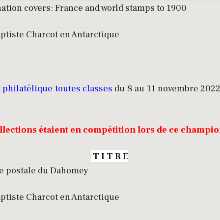
tion covers: France and world stamps to 1900
ptiste Charcot en Antarctique
philatélique toutes classes
du 8 au 11 novembre 2022 
llections étaient en compétition lors de ce champi
T I T R E
re postale du Dahomey
ptiste Charcot en Antarctique