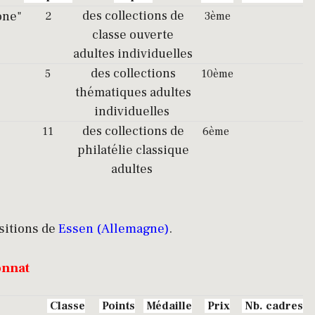
one"
des collections de
2
3ème
classe ouverte
adultes individuelles
des collections
5
10ème
thématiques adultes
individuelles
des collections de
11
6ème
philatélie classique
adultes
sitions de
Essen (Allemagne)
.
onnat
Classe
Points
Médaille
Prix
Nb. cadres