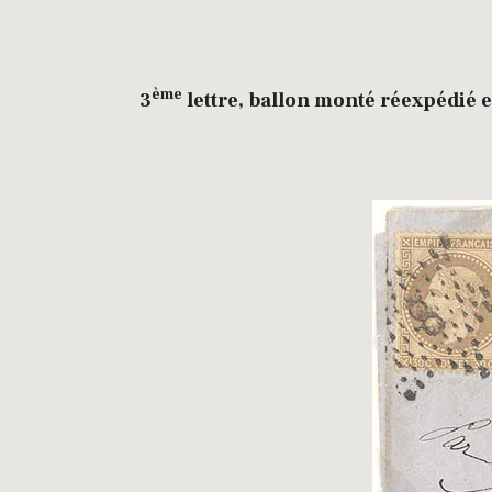
ème
3
lettre, ballon monté réexpédié 