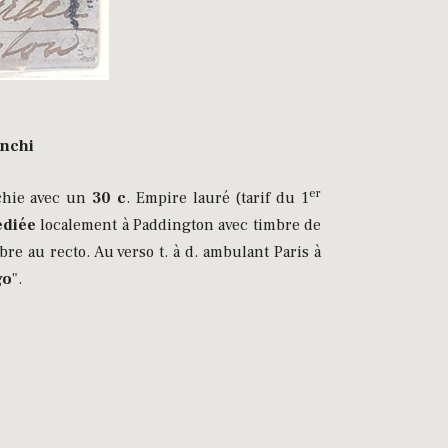
anchi
er
nchie avec un
30 c
. Empire lauré (tarif du 1
édiée
localement à Paddington avec timbre de
 au recto. Au verso t. à d. ambulant Paris à
go
".