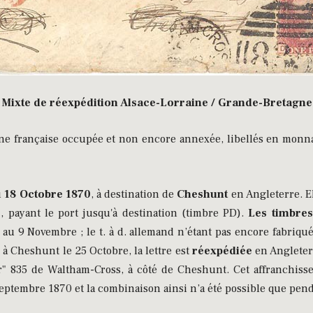
Mixte de réexpédition Alsace-Lorraine / Grande-Bretagne
one française occupée et non encore annexée, libellés en monnai
u
18 Octobre 1870
, à destination de
Cheshunt
en Angleterre. El
, payant le port jusqu'à destination (timbre PD).
Les timbres 
au 9 Novembre ; le t. à d. allemand n’étant pas encore fabriqu
à Cheshunt le 25 Octobre, la lettre est
réexpédiée
en Angleter
er" 835 de Waltham-Cross, à côté de Cheshunt. Cet affranchiss
Septembre 1870 et la combinaison ainsi n’a été possible que pen