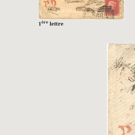
ère
1
lettre