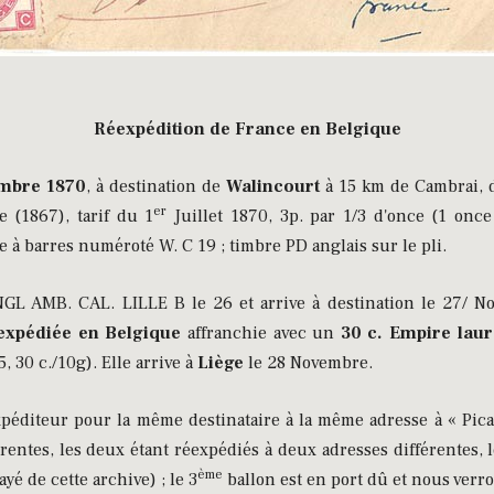
Réexpédition de France en Belgique
mbre 1870
, à destination de
Walincourt
à 15 km de Cambrai, 
er
e (1867), tarif du 1
Juillet 1870, 3p. par 1/3 d'once (1 onc
e à barres numéroté W. C 19 ; timbre PD anglais sur le pli.
GL AMB. CAL. LILLE B le 26 et arrive à destination le 27/ Nov
expédiée en Belgique
affranchie avec un
30 c. Empire laur
 30 c./10g). Elle arrive à
Liège
le 28 Novembre.
éditeur pour la même destinataire à la même adresse à « Pica
fférentes, les deux étant réexpédiés à deux adresses différentes,
ème
yé de cette archive) ; le 3
ballon est en port dû et nous verro