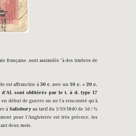
e française, sont assimilés "à des timbres de
le est affranchie à
30 c
. avec un
10 c. + 20 c.
d'AL sont oblitérés par le t. à d. type 17
é en début de guerre on ne l’a rencontré qu’à
re à
Salisbury
au tarif du 1/10/1840 de 1d / ½
ement pour l’Angleterre est très précoce, les
dant deux mois.