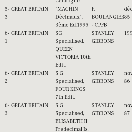
Catalogue
5-
GREAT BRITAIN
"MACHIN
F.
déc
3
Décimaux",
BOULANGIER
85
3ème Ed.1995
- CPFB
6-
GREAT BRITAIN
SG
STANLEY
19
1
Specialised,
GIBBONS
QUEEN
VICTORIA 10th
Edit.
6-
GREAT BRITAIN
S G
STANLEY
nov
2
Specialised,
GIBBONS
86
FOUR KINGS
7th Edit.
6-
GREAT BRITAIN
S G
STANLEY
nov
3
Specialised,
GIBBONS
87
ELISABETH II
Predecimal Is.