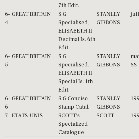
7th Edit.
6-
GREAT BRITAIN
S G
STANLEY
jui
4
Specialised,
GIBBONS
ELISABETH II
Decimal Is. 6th
Edit.
6-
GREAT BRITAIN
S G
STANLEY
ma
5
Specialised,
GIBBONS
88
ELISABETH II
Special Is. 1th
Edit.
6-
GREAT BRITAIN
S G Concise
STANLEY
19
6
Stamp Catal.
GIBBONS
7
ETATS-UNIS
SCOTT's
SCOTT
19
Specialized
Catalogue