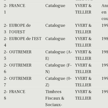
2-
FRANCE
Catalogue
YVERT &
An
1
TELLIER
en
co
2-
EUROPE de
Catalogue
YVERT &
19
3
l'OUEST
TELLIER
2-
EUROPE de l'EST
Catalogue
YVERT &
19
4
TELLIER
2-
OUTREMER
Catalogue (A-
YVERT &
19
5
E)
TELLIER
2-
OUTREMER
Catalogue (F-
YVERT &
19
6
N)
TELLIER
2-
OUTREMER
Catalogue (0-
YVERT &
19
7
Z)
TELLIER
2-
FRANCE
Timbres
YVERT &
19
8
Fiscaux &
TELLIER
Sociaux-