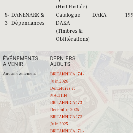
(Hist.Postale)
8-
DANENARK &
Catalogue
DAKA
19
3
Dépendances
DAKA
(Timbres &
Oblitérations)
ÉVÉNEMENTS
DERNIERS
A VENIR
AJOUTS
Aucun évènement
BRITANNICA 174 -
Juin 2026
Dentelures et
MACHIN
BRITANNICA 173 -
Décembre 2025
BRITANNICA 172 -
Juin 2025
BRITANNICA 171 -