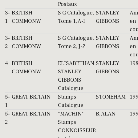
Postaux
3-
BRITISH
S G Catalogue,
STANLEY
An
1
COMMONW.
Tome 1, A-I
GIBBONS
en
co
3-
BRITISH
S G Catalogue,
STANLEY
An
2
COMMONW.
Tome 2, J-Z
GIBBONS
en
co
4
BRITISH
ELISABETHAN
STANLEY
19
COMMONW.
STANLEY
GIBBONS
GIBBONS
Catalogue
5-
GREAT BRITAIN
Stamps
STONEHAM
19
1
Catalogue
5-
GREAT BRITAIN
"MACHIN"
B. ALAN
19
2
Stamps
CONNOISSEUR