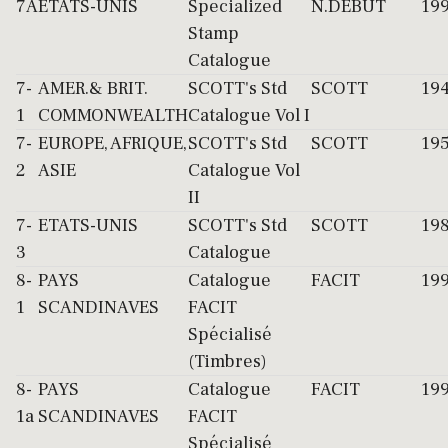
7A
ETATS-UNIS
Specialized
N.DEBUT
19
Stamp
Catalogue
7-
AMER.& BRIT.
SCOTT's Std
SCOTT
19
1
COMMONWEALTH
Catalogue Vol I
7-
EUROPE, AFRIQUE,
SCOTT's Std
SCOTT
19
2
ASIE
Catalogue Vol
II
7-
ETATS-UNIS
SCOTT's Std
SCOTT
19
3
Catalogue
8-
PAYS
Catalogue
FACIT
19
1
SCANDINAVES
FACIT
Spécialisé
(Timbres)
8-
PAYS
Catalogue
FACIT
19
1a
SCANDINAVES
FACIT
Spécialisé