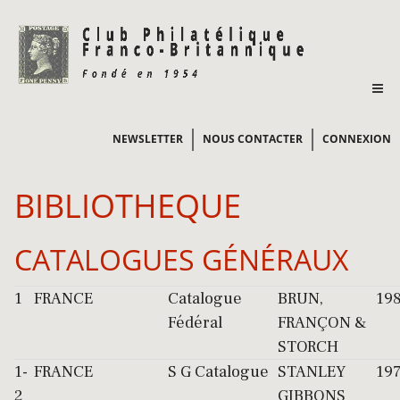
NEWSLETTER
NOUS CONTACTER
CONNEXION
BIBLIOTHEQUE
CATALOGUES GÉNÉRAUX
1
FRANCE
Catalogue
BRUN,
19
Fédéral
FRANÇON &
STORCH
1-
FRANCE
S G Catalogue
STANLEY
19
2
GIBBONS