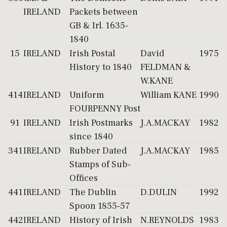
IRELAND
Packets between
GB & Irl. 1635-
1840
15
IRELAND
Irish Postal
David
1975
History to 1840
FELDMAN &
W.KANE
414
IRELAND
Uniform
William KANE
1990
FOURPENNY Post
91
IRELAND
Irish Postmarks
J.A.MACKAY
1982
since 1840
341
IRELAND
Rubber Dated
J.A.MACKAY
1985
Stamps of Sub-
Offices
441
IRELAND
The Dublin
D.DULIN
1992
Spoon 1855-57
442
IRELAND
History of Irish
N.REYNOLDS
1983