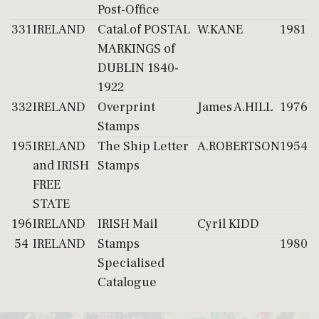
Post-Office
331
IRELAND
Catal.of POSTAL
W.KANE
1981
MARKINGS of
DUBLIN 1840-
1922
332
IRELAND
Overprint
James A.HILL
1976
Stamps
195
IRELAND
The Ship Letter
A.ROBERTSON
1954
and IRISH
Stamps
FREE
STATE
196
IRELAND
IRISH Mail
Cyril KIDD
54
IRELAND
Stamps
1980
Specialised
Catalogue