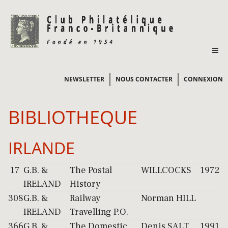
NEWSLETTER
NOUS CONTACTER
CONNEXION
BIBLIOTHEQUE
IRLANDE
17
G.B. &
The Postal
WILLCOCKS
1972
IRELAND
History
308
G.B. &
Railway
Norman HILL
IRELAND
Travelling P.O.
366
G.B. &
The Domestic
Denis SALT
1991