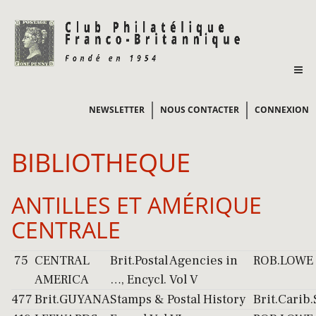
NEWSLETTER
NOUS CONTACTER
CONNEXION
BIBLIOTHEQUE
ANTILLES ET AMÉRIQUE
CENTRALE
75
CENTRAL
Brit.Postal Agencies in
ROB.LOWE
AMERICA
…, Encycl. Vol V
477
Brit.GUYANA
Stamps & Postal History
Brit.Carib.