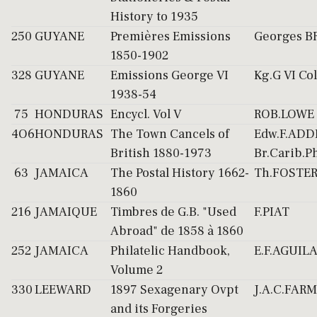
History to 1935
250
GUYANE
Premières Emissions
Georges 
1850-1902
328
GUYANE
Emissions George VI
Kg.G VI Col
1938-54
75
HONDURAS
Encycl. Vol V
ROB.LOWE
4O6
HONDURAS
The Town Cancels of
Edw.F.ADD
British 1880-1973
Br.Carib.Ph
63
JAMAICA
The Postal History 1662-
Th.FOSTE
1860
216
JAMAIQUE
Timbres de G.B. "Used
F.PIAT
Abroad" de 1858 à 1860
252
JAMAICA
Philatelic Handbook,
E.F.AGUIL
Volume 2
330
LEEWARD
1897 Sexagenary Ovpt
J.A.C.FAR
and its Forgeries