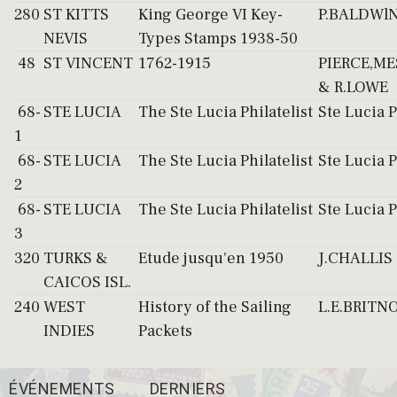
280
ST KITTS
King George VI Key-
P.BALDWl
NEVIS
Types Stamps 1938-50
48
ST VINCENT
1762-1915
PIERCE,M
& R.LOWE
68-
STE LUCIA
The Ste Lucia Philatelist
Ste Lucia P
1
68-
STE LUCIA
The Ste Lucia Philatelist
Ste Lucia P
2
68-
STE LUCIA
The Ste Lucia Philatelist
Ste Lucia P
3
320
TURKS &
Etude jusqu'en 1950
J.CHALLIS
CAICOS ISL.
240
WEST
History of the Sailing
L.E.BRITN
INDIES
Packets
ÉVÉNEMENTS
DERNIERS