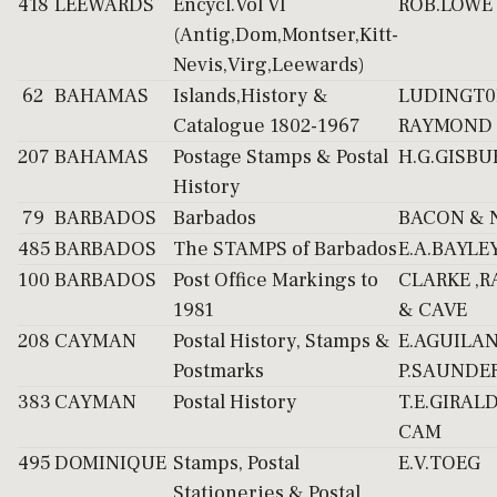
418
LEEWARDS
Encycl.Vol VI
ROB.LOWE
(Antig,Dom,Montser,Kitt-
Nevis,Virg,Leewards)
62
BAHAMAS
Islands,History &
LUDINGT0
Catalogue 1802-1967
RAYMOND
207
BAHAMAS
Postage Stamps & Postal
H.G.GISBU
History
79
BARBADOS
Barbados
BACON & 
485
BARBADOS
The STAMPS of Barbados
E.A.BAYLE
100
BARBADOS
Post Office Markings to
CLARKE ,
1981
& CAVE
208
CAYMAN
Postal History, Stamps &
E.AGUILA
Postmarks
P.SAUNDE
383
CAYMAN
Postal History
T.E.GIRALD
CAM
495
DOMINIQUE
Stamps, Postal
E.V.TOEG
Stationeries & Postal