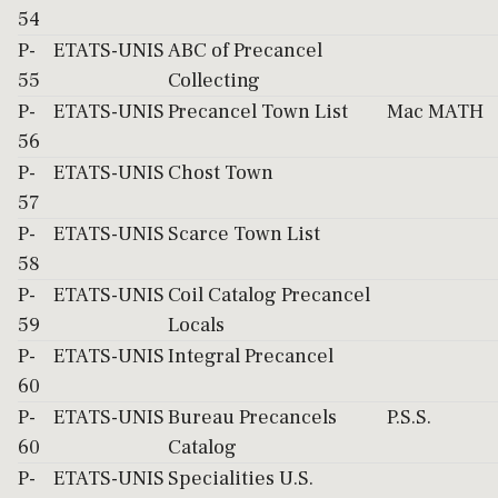
54
P-
ETATS-UNIS
ABC of Precancel
55
Collecting
P-
ETATS-UNIS
Precancel Town List
Mac MATH
56
P-
ETATS-UNIS
Chost Town
57
P-
ETATS-UNIS
Scarce Town List
58
P-
ETATS-UNIS
Coil Catalog Precancel
59
Locals
P-
ETATS-UNIS
Integral Precancel
60
P-
ETATS-UNIS
Bureau Precancels
P.S.S.
60
Catalog
P-
ETATS-UNIS
Specialities U.S.