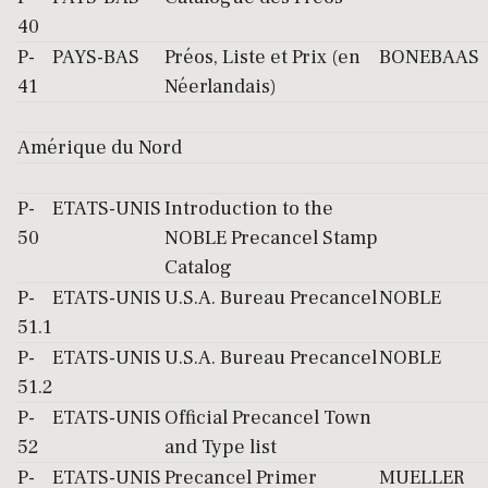
40
P-
PAYS-BAS
Préos, Liste et Prix (en
BONEBAAS
41
Néerlandais)
Amérique du Nord
P-
ETATS-UNIS
Introduction to the
50
NOBLE Precancel Stamp
Catalog
P-
ETATS-UNIS
U.S.A. Bureau Precancel
NOBLE
51.1
P-
ETATS-UNIS
U.S.A. Bureau Precancel
NOBLE
51.2
P-
ETATS-UNIS
Official Precancel Town
52
and Type list
P-
ETATS-UNIS
Precancel Primer
MUELLER