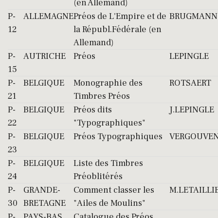
(en Allemand)
P-
ALLEMAGNE
Préos de L'Empire et de
BRUGMANN
12
la Républ.Fédérale (en
Allemand)
P-
AUTRICHE
Préos
LEPINGLE
15
P-
BELGIQUE
Monographie des
ROTSAERT
21
Timbres Préos
P-
BELGIQUE
Préos dits
J.LEPINGLE
22
"Typographiques"
P-
BELGIQUE
Préos Typographiques
VERGOUVE
23
P-
BELGIQUE
Liste des Timbres
24
Préoblitérés
P-
GRANDE-
Comment classer les
M.LETAILLI
30
BRETAGNE
"Ailes de Moulins"
P-
PAYS-BAS
Catalogue des Préos