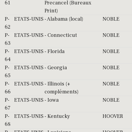
61
Precancel (Bureaux
Print)
P-
ETATS-UNIS
- Alabama (local)
NOBLE
62
P-
ETATS-UNIS
- Connecticut
NOBLE
63
P-
ETATS-UNIS
- Florida
NOBLE
64
P-
ETATS-UNIS
- Georgia
NOBLE
65
P-
ETATS-UNIS
- Illinois (+
NOBLE
66
compléments)
P-
ETATS-UNIS
- Iowa
NOBLE
67
P-
ETATS-UNIS
- Kentucky
HOOVER
68