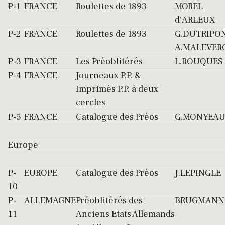
P-1
FRANCE
Roulettes de 1893
MOREL
d'ARLEUX
P-2
FRANCE
Roulettes de 1893
G.DUTRIPO
A.MALEVER
P-3
FRANCE
Les Préoblitérés
L.ROUQUES
P-4
FRANCE
Journeaux P.P. &
Imprimés P.P. à deux
cercles
P-5
FRANCE
Catalogue des Préos
G.MONYEA
Europe
P-
EUROPE
Catalogue des Préos
J.LEPINGLE
10
P-
ALLEMAGNE
Préoblitérés des
BRUGMANN
11
Anciens Etats Allemands