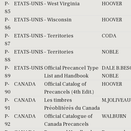
P-
ETATS-UNIS
- West Virginia
HOOVER
85
P-
ETATS-UNIS
- Wisconsin
HOOVER
86
P-
ETATS-UNIS
- Territories
CODA
87
P-
ETATS-UNIS
- Territories
NOBLE
88
P-
ETATS-UNIS
Official Precancel Type
DALE B.BES
89
List and Handbook
NOBLE
P-
CANADA
Official Catalog of
HOOVER
90
Precancels (4th Edit.)
P-
CANADA
Les timbres
M.JOLIVEAU
91
Préoblitérés du Canada
P-
CANADA
Official Catalogue of
WALBURN
92
Canada Precancels