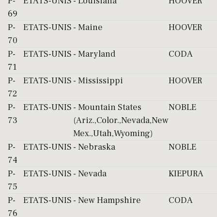
P-
ETATS-UNIS
- Louisiana
HOOVER
69
P-
ETATS-UNIS
- Maine
HOOVER
70
P-
ETATS-UNIS
- Maryland
CODA
71
P-
ETATS-UNIS
- Mississippi
HOOVER
72
P-
ETATS-UNIS
- Mountain States
NOBLE
73
(Ariz.,Color.,Nevada,New
Mex.,Utah,Wyoming)
P-
ETATS-UNIS
- Nebraska
NOBLE
74
P-
ETATS-UNIS
- Nevada
KIEPURA
75
P-
ETATS-UNIS
- New Hampshire
CODA
76