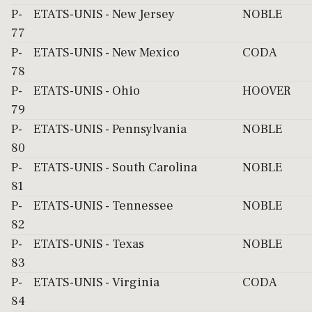
P-
ETATS-UNIS
- New Jersey
NOBLE
77
P-
ETATS-UNIS
- New Mexico
CODA
78
P-
ETATS-UNIS
- Ohio
HOOVER
79
P-
ETATS-UNIS
- Pennsylvania
NOBLE
80
P-
ETATS-UNIS
- South Carolina
NOBLE
81
P-
ETATS-UNIS
- Tennessee
NOBLE
82
P-
ETATS-UNIS
- Texas
NOBLE
83
P-
ETATS-UNIS
- Virginia
CODA
84