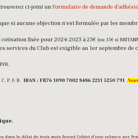
trouverez ci-joint un
Formulaire de demande d'adhési
e que si aucune objection n'est formulée par les memb
a cotisation fixée pour 2024-2025 à 25€
(ou 15€ si BRITANN
 les services du Club est exigible au 1er septembre de
CPFB,
P. F. B.
IBAN : FR76 1090 7002 8486 2211 5250 791
Nouv
ique.
ées dans le délai de trois mois feront l'objet d'une relance aux f