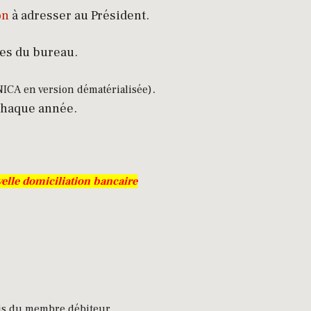
on
à adresser au Président.
res du bureau.
.
ICA en version dématérialisée)
 chaque année.
elle domiciliation bancaire
rais du membre débiteur.